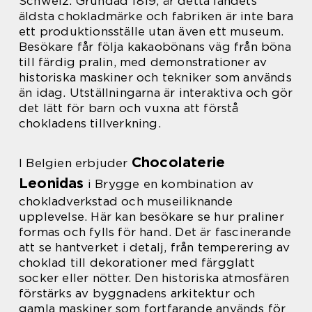
Schweiz. Grundad 1819, är detta landets
äldsta chokladmärke och fabriken är inte bara
ett produktionsställe utan även ett museum.
Besökare får följa kakaobönans väg från böna
till färdig pralin, med demonstrationer av
historiska maskiner och tekniker som används
än idag. Utställningarna är interaktiva och gör
det lätt för barn och vuxna att förstå
chokladens tillverkning.
Chocolaterie
I Belgien erbjuder
Leonidas
i Brygge en kombination av
chokladverkstad och museiliknande
upplevelse. Här kan besökare se hur praliner
formas och fylls för hand. Det är fascinerande
att se hantverket i detalj, från temperering av
choklad till dekorationer med färgglatt
socker eller nötter. Den historiska atmosfären
förstärks av byggnadens arkitektur och
gamla maskiner som fortfarande används för