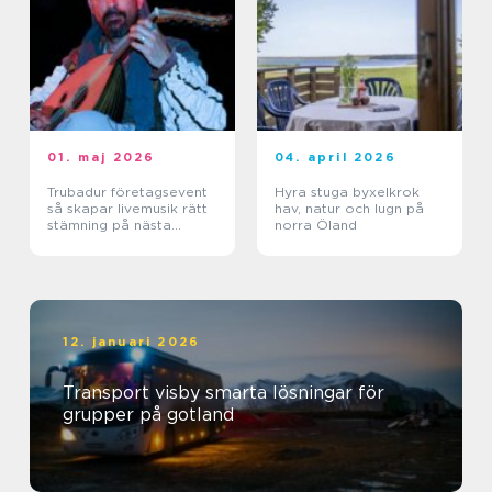
01. maj 2026
04. april 2026
Trubadur företagsevent
Hyra stuga byxelkrok
så skapar livemusik rätt
hav, natur och lugn på
stämning på nästa
norra Öland
kickoff
12. januari 2026
Transport visby smarta lösningar för
grupper på gotland