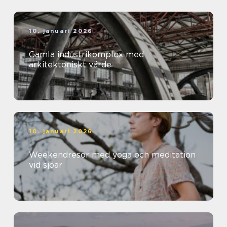
10. januari 2026
Gamla industrikomplex med
arkitektoniskt värde
10. januari 2026
Weekendresor med yoga och meditation
vid sjöar