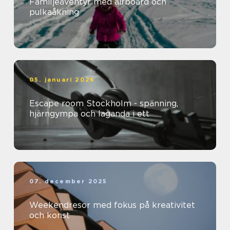
Familjeäventyr med airboard och
pulkaåkning
05. januari 2026
Escape room Stockholm - spänning,
hjärngympa och laganda i ett
07. december 2025
Weekendresor med fokus på kreativitet
och konst