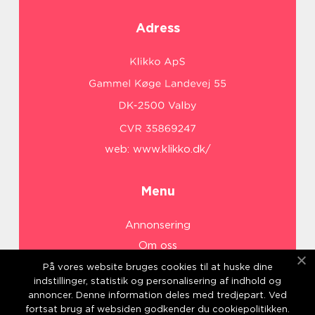
Adress
web:
www.klikko.dk/
Menu
Annonsering
Om oss
Cookies
På vores website bruges cookies til at huske dine
indstillinger, statistik og personalisering af indhold og
Kontakta oss
annoncer. Denne information deles med tredjepart. Ved
Sitemap
fortsat brug af websiden godkender du cookiepolitikken.