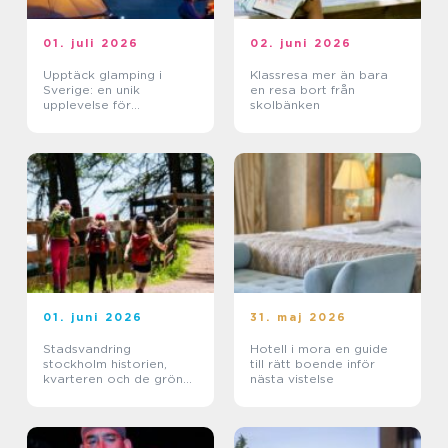
01. juli 2026
02. juni 2026
Upptäck glamping i
Klassresa mer än bara
Sverige: en unik
en resa bort från
upplevelse för
skolbänken
naturälskare
01. juni 2026
31. maj 2026
Stadsvandring
Hotell i mora en guide
stockholm historien,
till rätt boende inför
kvarteren och de gröna
nästa vistelse
stigarna