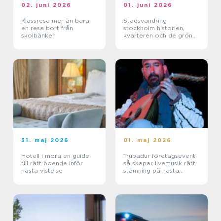
02. juni 2026
01. juni 2026
Klassresa mer än bara
Stadsvandring
en resa bort från
stockholm historien,
skolbänken
kvarteren och de gröna
stigarna
31. maj 2026
01. maj 2026
Hotell i mora en guide
Trubadur företagsevent
till rätt boende inför
så skapar livemusik rätt
nästa vistelse
stämning på nästa
kickoff