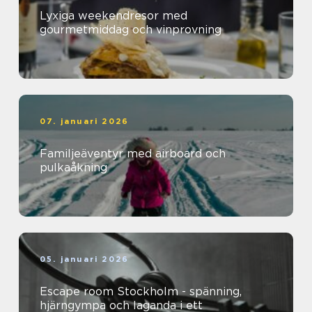
Lyxiga weekendresor med
gourmetmiddag och vinprovning
07. januari 2026
Familjeäventyr med airboard och
pulkaåkning
05. januari 2026
Escape room Stockholm - spänning,
hjärngympa och laganda i ett