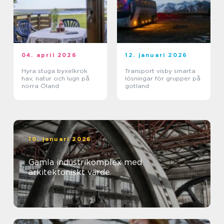
04. april 2026
12. januari 2026
Hyra stuga byxelkrok
Transport visby smarta
hav, natur och lugn på
lösningar för grupper på
norra Öland
gotland
10. januari 2026
Gamla industrikomplex med
arkitektoniskt värde