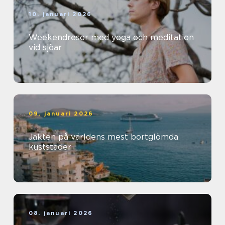
10. januari 2026
Weekendresor med yoga och meditation
vid sjöar
09. januari 2026
Jakten på världens mest bortglömda
kuststäder
08. januari 2026