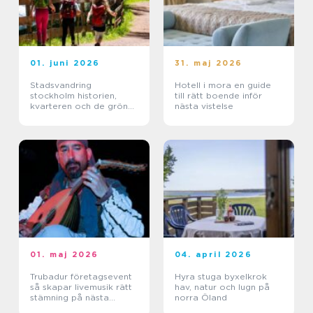
01. juni 2026
31. maj 2026
Stadsvandring
Hotell i mora en guide
stockholm historien,
till rätt boende inför
kvarteren och de gröna
nästa vistelse
stigarna
01. maj 2026
04. april 2026
Trubadur företagsevent
Hyra stuga byxelkrok
så skapar livemusik rätt
hav, natur och lugn på
stämning på nästa
norra Öland
kickoff