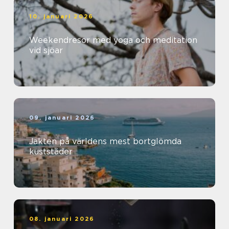
10. januari 2026
Weekendresor med yoga och meditation
vid sjöar
09. januari 2026
Jakten på världens mest bortglömda
kuststäder
08. januari 2026