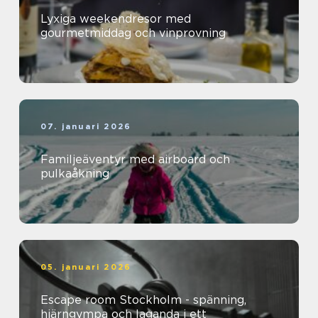
Lyxiga weekendresor med
gourmetmiddag och vinprovning
07. januari 2026
Familjeäventyr med airboard och
pulkaåkning
05. januari 2026
Escape room Stockholm - spänning,
hjärngympa och laganda i ett