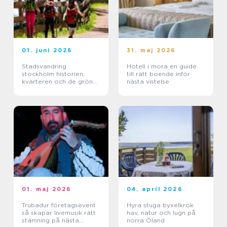
01. juni 2026
31. maj 2026
Stadsvandring
Hotell i mora en guide
stockholm historien,
till rätt boende inför
kvarteren och de gröna
nästa vistelse
stigarna
01. maj 2026
04. april 2026
Trubadur företagsevent
Hyra stuga byxelkrok
så skapar livemusik rätt
hav, natur och lugn på
stämning på nästa
norra Öland