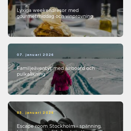
Lyxiga weekendresor med
gourmetmiddag och vinprovning
07. januari 2026
Familjeäventyr med airboard och
pulkaåkning
05. januari 2026
Escape room Stockholm - spänning,