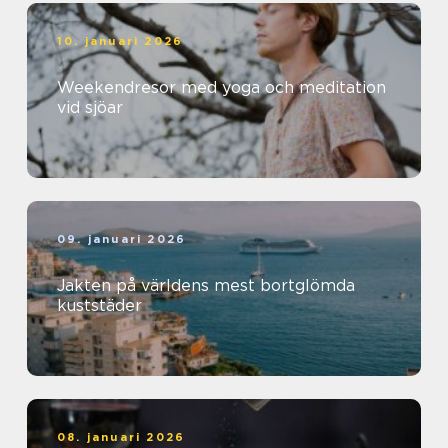
10. januari 2026
Weekendresor med yoga och meditation
vid sjöar
09. januari 2026
Jakten på världens mest bortglömda
kuststäder
08. januari 2026