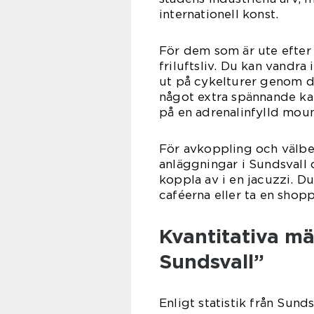
internationell konst.
För dem som är ute efter 
friluftsliv. Du kan vandr
ut på cykelturer genom d
något extra spännande kan 
på en adrenalinfylld moun
För avkoppling och välbef
anläggningar i Sundsvall 
koppla av i en jacuzzi. D
caféerna eller ta en sho
Kvantitativa m
Sundsvall”
Enligt statistik från Sund