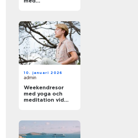
med
arkitektoniskt
värde
10. januari 2026
admin
Weekendresor
med yoga och
meditation vid
sjöar