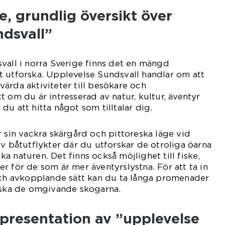
, grundlig översikt över
ndsvall”
vall i norra Sverige finns det en mängd
t utforska. Upplevelse Sundsvall handlar om att
ärda aktiviteter till besökare och
 om du är intresserad av natur, kultur, äventyr
u att hitta något som tilltalar dig.
r sin vackra skärgård och pittoreska läge vid
av båtutflykter där du utforskar de otroliga öarna
 naturen. Det finns också möjlighet till fiske,
r för de som är mer äventyrslystna. För att ta in
 och avkopplande sätt kan du ta långa promenader
orska de omgivande skogarna.
presentation av ”upplevelse