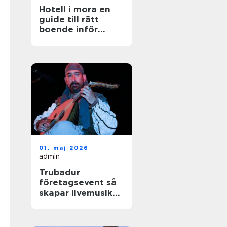
Hotell i mora en
guide till rätt
boende inför
nästa vistelse
01. maj 2026
admin
Trubadur
företagsevent så
skapar livemusik
rätt stämning på
nästa kickoff