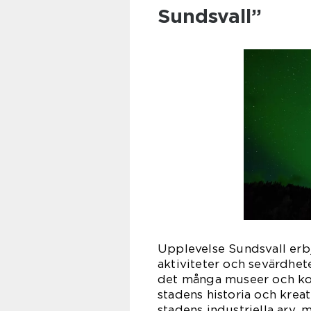
Sundsvall”
Upplevelse Sundsvall erbj
aktiviteter och sevärdhete
det många museer och kon
stadens historia och krea
stadens industriella arv, 