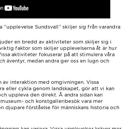
a ”upplevelse Sundsvall” skiljer sig från varandra
uder en bredd av aktiviteter som skiljer sig i
iktig faktor som skiljer upplevelserna åt är hur
issa aktiviteter fokuserar på att stimulera våra
h äventyr, medan andra ger oss en lugn och
n av interaktion med omgivningen. Vissa
ra eller cykla genom landskapet, gör att vi kan
h uppleva den direkt. Å andra sidan kan
om museum- och konstgalleribesök vara mer
en djupare förståelse för människans historia och
rängning kan variera. Vissa upplevelser kräver mer