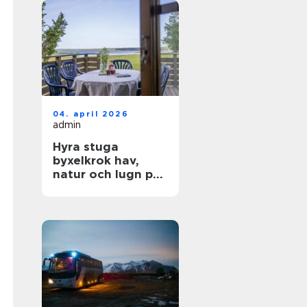
04. april 2026
admin
Hyra stuga
byxelkrok hav,
natur och lugn på
norra Öland