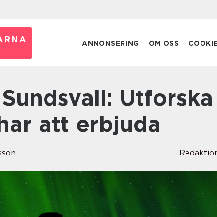
ARNA
ANNONSERING
OM OSS
COOKI
 har att erbjuda
sson
Redaktio