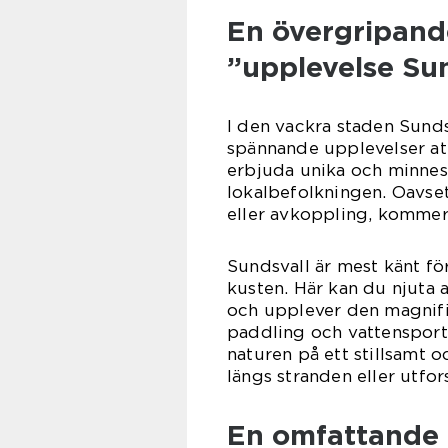
En övergripande
”upplevelse Su
I den vackra staden Sunds
spännande upplevelser at
erbjuda unika och minnesv
lokalbefolkningen. Oavsett
eller avkoppling, kommer d
Sundsvall är mest känt fö
kusten. Här kan du njuta 
och upplever den magnifika
paddling och vattensporte
naturen på ett stillsamt
längs stranden eller utf
En omfattande 