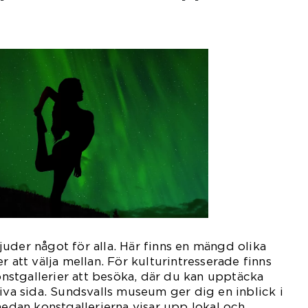
uder något för alla. Här finns en mängd olika
r att välja mellan. För kulturintresserade finns
stgallerier att besöka, där du kan upptäcka
tiva sida. Sundsvalls museum ger dig en inblick i
medan konstgallerierna visar upp lokal och