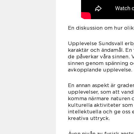
En diskussion om hur olik
Upplevelse Sundsvall erbj
karaktär och ändamål. En v
de påverkar våra sinnen. V
sinnen genom spänning oc
avkopplande upplevelse.
En annan aspekt är grade
upplevelser, som att vand
komma närmare naturen oc
kulturella aktiviteter s
intellektuella och ge oss 
kreativa uttryck.
Även nivån av fysisk anst