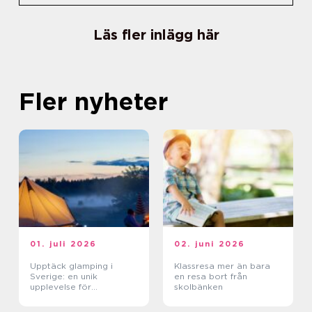
Läs fler inlägg här
Fler nyheter
01. juli 2026
02. juni 2026
Upptäck glamping i
Klassresa mer än bara
Sverige: en unik
en resa bort från
upplevelse för
skolbänken
naturälskare