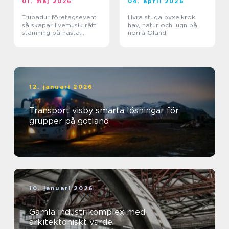
01. maj 2026
04. april 2026
Trubadur företagsevent
Hyra stuga byxelkrok
så skapar livemusik rätt
hav, natur och lugn på
stämning på nästa
norra Öland
kickoff
12. januari 2026
Transport visby smarta lösningar för
grupper på gotland
10. januari 2026
Gamla industrikomplex med
arkitektoniskt värde