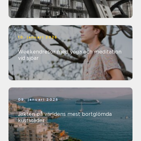
10. januari 2026
Weekendresor med yoga och meditation
vid sjöar
09. januari 2026
Jakten på världens mest bortglömda
kuststäder