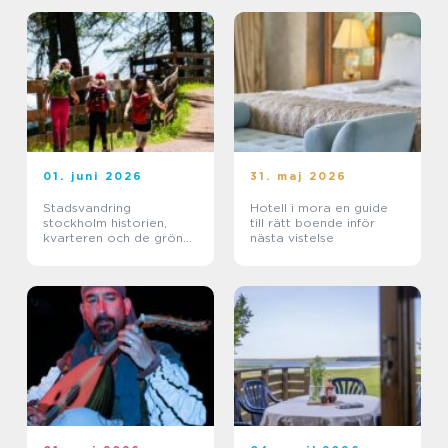
01. juni 2026
31. maj 2026
Stadsvandring
Hotell i mora en guide
stockholm historien,
till rätt boende inför
kvarteren och de gröna
nästa vistelse
stigarna