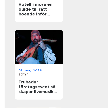
Hotell i mora en
guide till rätt
boende inför
nästa vistelse
01. maj 2026
admin
Trubadur
företagsevent så
skapar livemusik
rätt stämning på
nästa kickoff