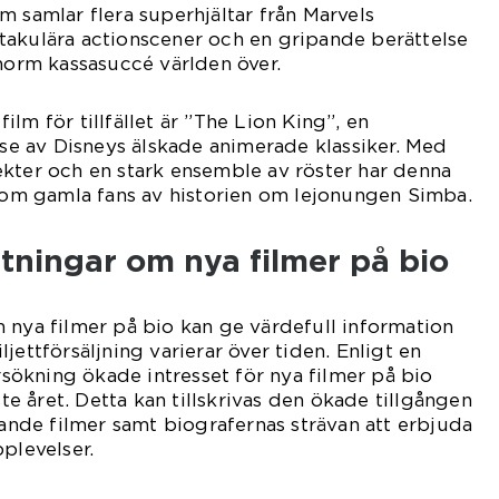
m samlar flera superhjältar från Marvels
takulära actionscener och en gripande berättelse
enorm kassasuccé världen över.
lm för tillfället är ”The Lion King”, en
else av Disneys älskade animerade klassiker. Med
kter och en stark ensemble av röster har denna
 som gamla fans av historien om lejonungen Simba.
tningar om nya filmer på bio
 nya filmer på bio kan ge värdefull information
jettförsäljning varierar över tiden. Enligt en
ökning ökade intresset för nya filmer på bio
 året. Detta kan tillskrivas den ökade tillgången
de filmer samt biografernas strävan att erbjuda
plevelser.