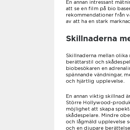
En annan intressant mätni
att se en film på bio base
rekommendationer från vä
av att ha en stark marknad
Skillnaderna me
Skillnaderna mellan olika 
berättarstil och skådespe
biobesökaren en adrenali
spännande vändningar, m
och hjärtlig upplevelse.
En annan viktig skillnad 
Större Hollywood-produkt
möjlighet att skapa spekta
skådespelare. Mindre ober
och lågmäld upplevelse s
och en djupare berättelse