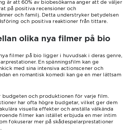
ng är att 60% av biobesökarna anger att de väljer
rat på positiva recensioner och
nner och familj. Detta understryker betydelsen
sföring och positiva reaktioner från tittare.
llan olika nya filmer på bio
nya filmer på bio ligger i huvudsak i deras genre,
larprestationer. En spänningsfilm kan ge
nkick med sina intensiva actionscener och
edan en romantisk komedi kan ge en mer lättsam
är budgeten och produktionen för varje film.
ioner har ofta högre budgetar, vilket ger dem
kulära visuella effekter och anställa välkända
oende filmer kan istället erbjuda en mer intim
om fokuserar mer på skådespelarprestationer
.