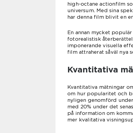
high-octane actionfilm so
universum. Med sina spek
har denna film blivit en 
En annan mycket populär fi
fotorealistisk återberätt
imponerande visuella effe
film attraherat såväl nya
Kvantitativa mä
Kvantitativa mätningar om
om hur popularitet och bil
nyligen genomförd unders
med 20% under det senaste
på information om komman
mer kvalitativa visningsup