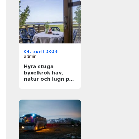
04. april 2026
admin
Hyra stuga
byxelkrok hav,
natur och lugn på
norra Öland