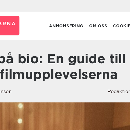
ARNA
ANNONSERING
OM OSS
COOKI
 filmupplevelserna
ansen
Redaktio