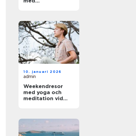
med
arkitektoniskt
värde
10. januari 2026
admin
Weekendresor
med yoga och
meditation vid
sjöar