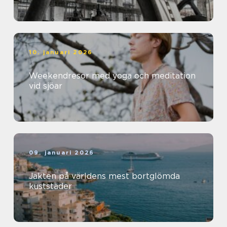
10. januari 2026
Weekendresor med yoga och meditation
vid sjöar
09. januari 2026
Jakten på världens mest bortglömda
kuststäder