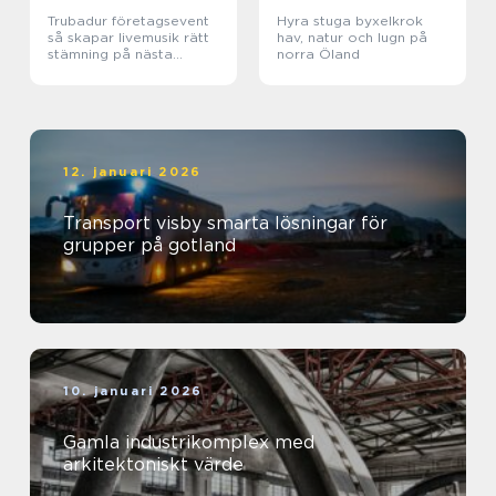
Trubadur företagsevent
Hyra stuga byxelkrok
så skapar livemusik rätt
hav, natur och lugn på
stämning på nästa
norra Öland
kickoff
12. januari 2026
Transport visby smarta lösningar för
grupper på gotland
10. januari 2026
Gamla industrikomplex med
arkitektoniskt värde