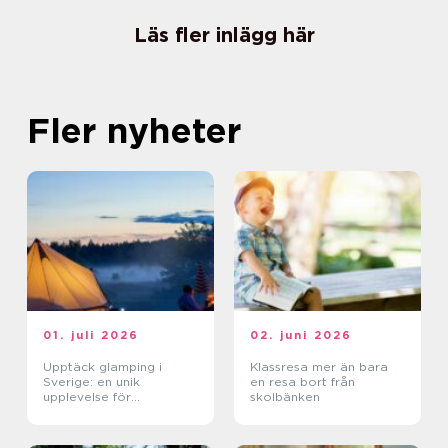
Läs fler inlägg här
Fler nyheter
01. juli 2026
02. juni 2026
Upptäck glamping i
Klassresa mer än bara
Sverige: en unik
en resa bort från
upplevelse för
skolbänken
naturälskare