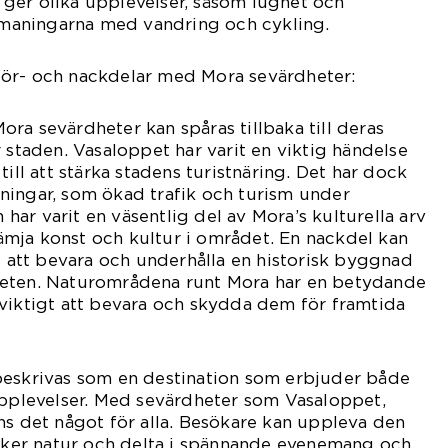
ger olika upplevelser, såsom lugnet och
utmaningarna med vandring och cykling.
ör- och nackdelar med Mora sevärdheter:
ra sevärdheter kan spåras tillbaka till deras
 staden. Vasaloppet har varit en viktig händelse
till att stärka stadens turistnäring. Det har dock
ningar, som ökad trafik och turism under
ar varit en väsentlig del av Mora’s kulturella arv
främja konst och kultur i området. En nackdel kan
rt att bevara och underhålla en historisk byggnad
heten. Naturområdena runt Mora har en betydande
viktigt att bevara och skydda dem för framtida
beskrivas som en destination som erbjuder både
upplevelser. Med sevärdheter som Vasaloppet,
ns det något för alla. Besökare kan uppleva den
acker natur och delta i spännande evenemang och