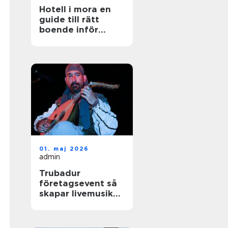
Hotell i mora en
guide till rätt
boende inför
nästa vistelse
01. maj 2026
admin
Trubadur
företagsevent så
skapar livemusik
rätt stämning på
nästa kickoff