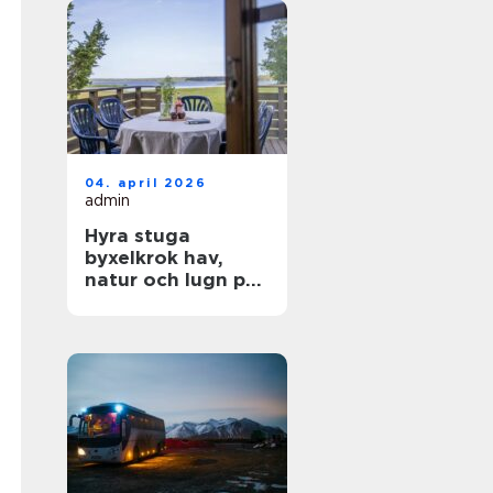
04. april 2026
admin
Hyra stuga
byxelkrok hav,
natur och lugn på
norra Öland