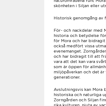
naturområdena runt Mora 
skönheten i Siljan eller 
Historisk genomgång av f
För- och nackdelar med Mo
historia och betydelse för
för Mora och har bidragit 
också medfört vissa utma
evenemanget. Zorngården h
och har bidragit till att 
vara att det kan vara svå
som är öppen för allmän
miljöpåverkan och det är 
generationer.
Avslutningsvis kan Mora 
historiska och naturliga 
Zorngården och Siljan fin
rika kulturen, njuta av v