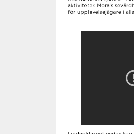
aktiviteter. Mora’s sevär
för upplevelsejägare i alla
I videoklippet nedan kan 