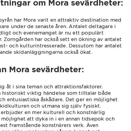
ätningar om Mora sevärdheter:
stbyrån har Mora varit en attraktiv destination med
are under de senaste åren. Antalet deltagare i
dligt och evenemanget är nu ett populärt
r. Zorngården har också sett en ökning av antalet
nst- och kulturintresserade. Dessutom har antalet
ande skidanläggningarna också ökat.
an Mora sevärdheter:
ig åt i sina teman och attraktionsfaktorer.
historiskt viktig händelse som tilltalar både
och entusiastiska åskådare. Det ger en möjlighet
kidkulturen och utmana sig själv fysiskt.
erbjuder en mer kulturell och konstnärlig
 möjlighet att dyka in i en annan tidsepok och
mest framstående konstnärers verk. Även