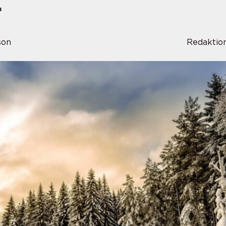
r
son
Redaktio