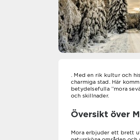
. Med en rik kultur och hi
charmiga stad. Här komme
betydelsefulla ”mora sevä
och skillnader.
Översikt över M
Mora erbjuder ett brett ut
natursköna områden och un