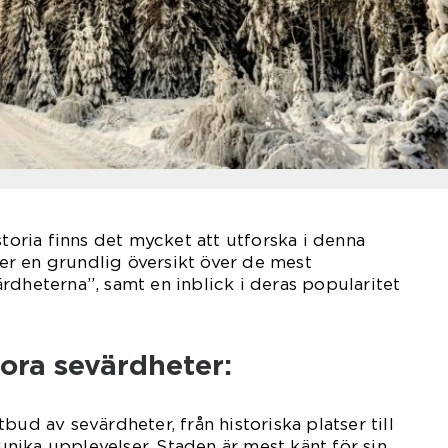
storia finns det mycket att utforska i denna
r en grundlig översikt över de mest
rdheterna”, samt en inblick i deras popularitet
ora sevärdheter:
bud av sevärdheter, från historiska platser till
ika upplevelser. Staden är mest känt för sin