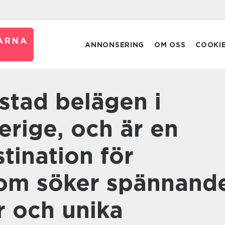
ARNA
ANNONSERING
OM OSS
COOKI
erige, och är en
tination för
om söker spännand
r och unika