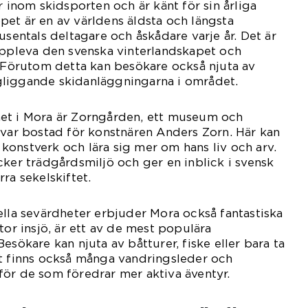
r inom skidsporten och är känt för sin årliga
et är en av världens äldsta och längsta
usentals deltagare och åskådare varje år. Det är
uppleva den svenska vinterlandskapet och
. Förutom detta kan besökare också njuta av
liggande skidanläggningarna i området.
et i Mora är Zorngården, ett museum och
 var bostad för konstnären Anders Zorn. Här kan
onstverk och lära sig mer om hans liv och arv.
cker trädgårdsmiljö och ger en inblick i svensk
ra sekelskiftet.
ella sevärdheter erbjuder Mora också fantastiska
tor insjö, är ett av de mest populära
esökare kan njuta av båtturer, fiske eller bara ta
et finns också många vandringsleder och
ör de som föredrar mer aktiva äventyr.