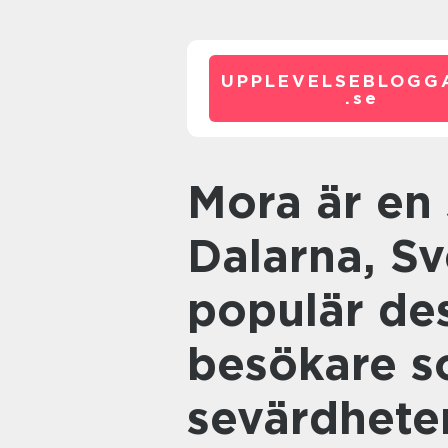
UPPLEVELSEBLOGG
.
se
Mora är en stad belägen i
Dalarna, Sv
populär des
besökare s
sevärdhete