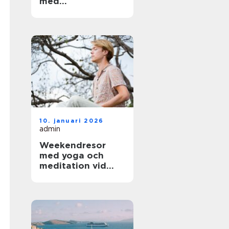
med
arkitektoniskt
värde
10. januari 2026
admin
Weekendresor
med yoga och
meditation vid
sjöar