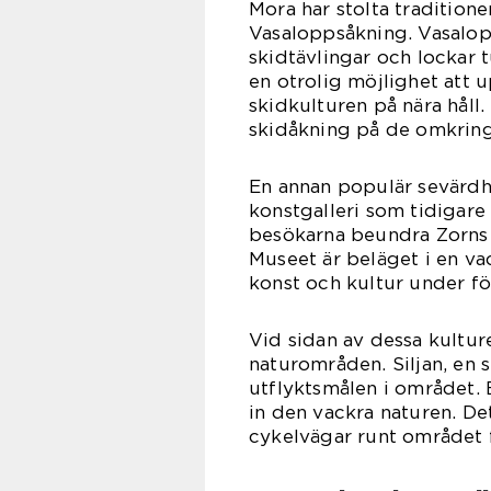
Mora har stolta traditione
Vasaloppsåkning. Vasalopp
skidtävlingar och lockar t
en otrolig möjlighet att 
skidkulturen på nära håll
skidåkning på de omkring
En annan populär sevärdh
konstgalleri som tidigare
besökarna beundra Zorns k
Museet är beläget i en va
konst och kultur under för
Vid sidan av dessa kultur
naturområden. Siljan, en s
utflyktsmålen i området. B
in den vackra naturen. D
cykelvägar runt området f