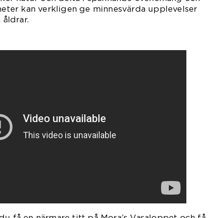
dheter kan verkligen ge minnesvärda upplevelser
 åldrar.
du få en närmare titt på Mora’s Vasaloppet och få