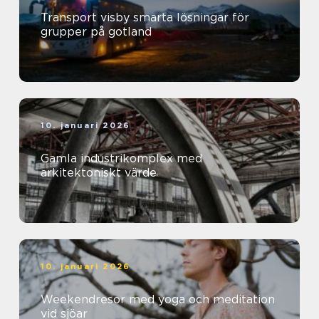
Transport visby smarta lösningar för
grupper på gotland
10. januari 2026
Gamla industrikomplex med
arkitektoniskt värde
10. januari 2026
Weekendresor med yoga och meditation
vid sjöar