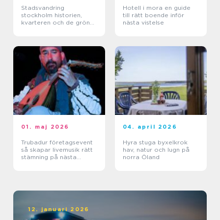
Stadsvandring
Hotell i mora en guide
stockholm historien,
till rätt boende inför
kvarteren och de gröna
nästa vistelse
stigarna
01. maj 2026
04. april 2026
Trubadur företagsevent
Hyra stuga byxelkrok
så skapar livemusik rätt
hav, natur och lugn på
stämning på nästa
norra Öland
kickoff
12. januari 2026