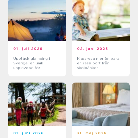
01. juli 2026
02. juni 2026
Upptäck glamping i
Klassresa mer än bara
Sverige: en unik
en resa bort från
upplevelse för
skolbänken
naturälskare
01. juni 2026
31. maj 2026