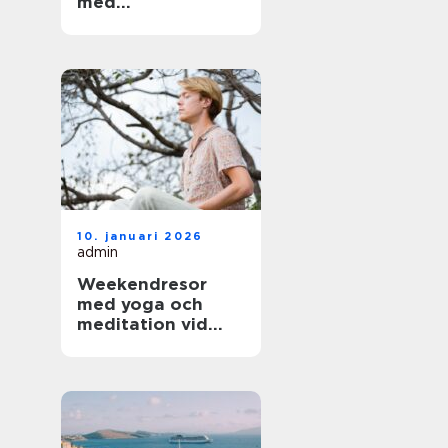
med
arkitektoniskt
värde
10. januari 2026
admin
Weekendresor
med yoga och
meditation vid
sjöar