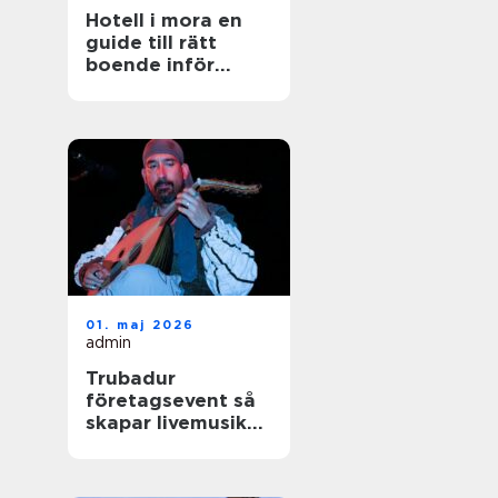
Hotell i mora en
guide till rätt
boende inför
nästa vistelse
01. maj 2026
admin
Trubadur
företagsevent så
skapar livemusik
rätt stämning på
nästa kickoff