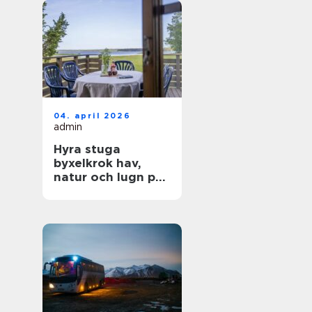
04. april 2026
admin
Hyra stuga
byxelkrok hav,
natur och lugn på
norra Öland