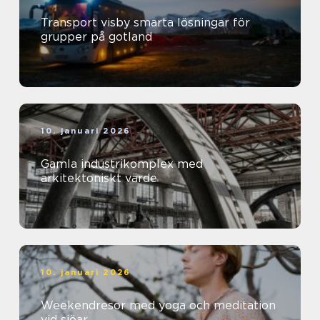
Transport visby smarta lösningar för
grupper på gotland
10. januari 2026
Gamla industrikomplex med
arkitektoniskt värde
10. januari 2026
Weekendresor med yoga och meditation
vid sjöar