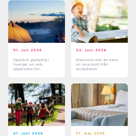
01. juli 2026
02. juni 2026
Upptäck glamping i
Klassresa mer än bara
Sverige: en unik
en resa bort från
upplevelse för
skolbänken
naturälskare
01. juni 2026
31. maj 2026