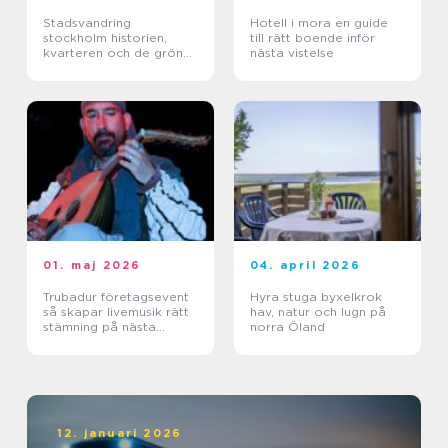
Stadsvandring
Hotell i mora en guide
stockholm historien,
till rätt boende inför
kvarteren och de gröna
nästa vistelse
stigarna
01. maj 2026
04. april 2026
Trubadur företagsevent
Hyra stuga byxelkrok
så skapar livemusik rätt
hav, natur och lugn på
stämning på nästa
norra Öland
kickoff
12. januari 2026