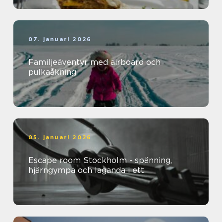
07. januari 2026
Familjeäventyr med airboard och
pulkaåkning
05. januari 2026
Escape room Stockholm - spänning,
hjärngympa och laganda i ett