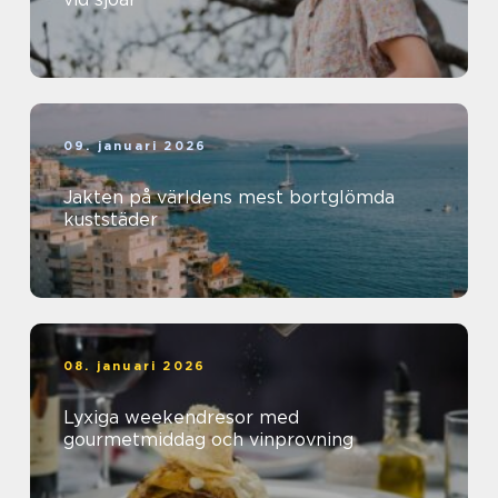
09. januari 2026
Jakten på världens mest bortglömda
kuststäder
08. januari 2026
Lyxiga weekendresor med
gourmetmiddag och vinprovning