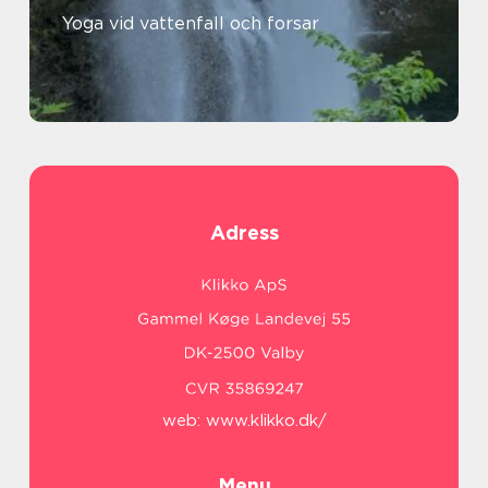
Yoga vid vattenfall och forsar
Adress
web:
www.klikko.dk/
Menu