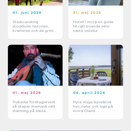
01. juni 2026
31. maj 2026
Stadsvandring
Hotell i mora en guide
stockholm historien,
till rätt boende inför
kvarteren och de gröna
nästa vistelse
stigarna
01. maj 2026
04. april 2026
Trubadur företagsevent
Hyra stuga byxelkrok
så skapar livemusik rätt
hav, natur och lugn på
stämning på nästa
norra Öland
kickoff