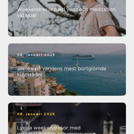
Weekendresor med yoga och meditation
vid sjöar
09. januari 2026
Jakten på världens mest bortglömda
kuststäder
08. januari 2026
Lyxiga weekendresor med
gourmetmiddag och vinprovning