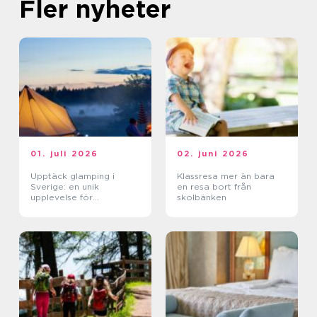
Fler nyheter
01. juli 2026
02. juni 2026
Upptäck glamping i
Klassresa mer än bara
Sverige: en unik
en resa bort från
upplevelse för
skolbänken
naturälskare