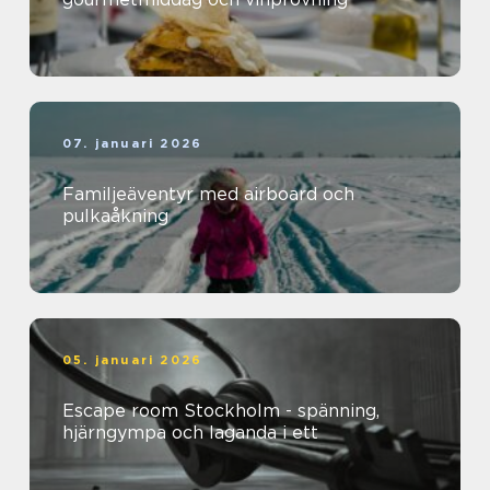
07. januari 2026
Familjeäventyr med airboard och
pulkaåkning
05. januari 2026
Escape room Stockholm - spänning,
hjärngympa och laganda i ett