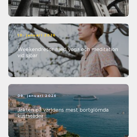
10. januari 2026
Weekendresor med yoga och meditation
vid sjöar
09. januari 2026
Jakten på världens mest bortglömda
kuststäder