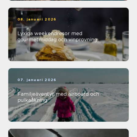
08. januari 2026
Lyxiga weekendresor med
gourmetmiddag och vinprovning
07. januari 2026
Familjeäventyr med airboard och
pulkaåkning