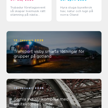
Trubadur företagsevent
Hyra stuga byxelkrok
så skapar livemusik rätt
hav, natur och lugn på
stämning på nästa
norra Öland
kickoff
12. januari 2026
Transport visby smarta lösningar för
grupper på gotland
10. januari 2026
Gamla industrikomplex med
arkitektoniskt värde