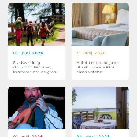
01. juni 2026
31. maj 2026
Stadsvandring
Hotell i mora en guide
stockholm historien,
till rätt boende inför
kvarteren och de gröna
nästa vistelse
stigarna
01. maj 2026
04. april 2026