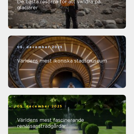
De bästa resorna för att vandra på
glaciärer
06. december 2025
Världens mest ikoniska stadsmuseum
05. december 2025
Världens mest fascinerande
renässansträdgårdar