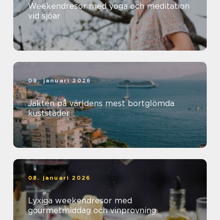
Weekendresor med yoga och meditation
vid sjöar
09. januari 2026
Jakten på världens mest bortglömda
kuststäder
08. januari 2026
Lyxiga weekendresor med
gourmetmiddag och vinprovning