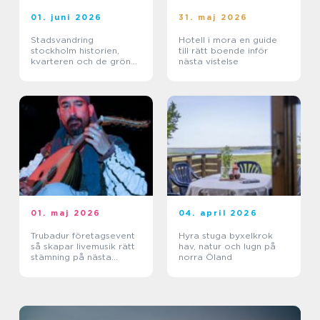
01. juni 2026
31. maj 2026
Stadsvandring
Hotell i mora en guide
stockholm historien,
till rätt boende inför
kvarteren och de gröna
nästa vistelse
stigarna
01. maj 2026
04. april 2026
Trubadur företagsevent
Hyra stuga byxelkrok
så skapar livemusik rätt
hav, natur och lugn på
stämning på nästa
norra Öland
kickoff