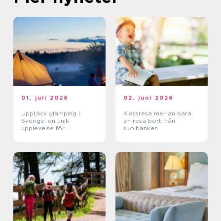
01. juli 2026
02. juni 2026
Upptäck glamping i
Klassresa mer än bara
Sverige: en unik
en resa bort från
upplevelse för
skolbänken
naturälskare