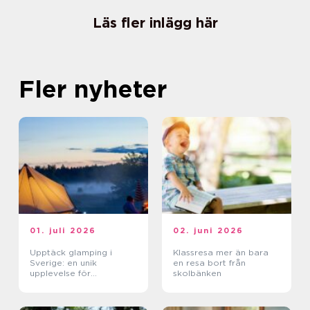
Läs fler inlägg här
Fler nyheter
01. juli 2026
02. juni 2026
Upptäck glamping i
Klassresa mer än bara
Sverige: en unik
en resa bort från
upplevelse för
skolbänken
naturälskare