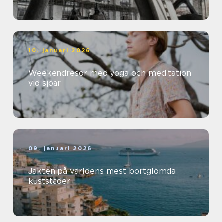
10. januari 2026
Weekendresor med yoga och meditation
vid sjöar
09. januari 2026
Jakten på världens mest bortglömda
kuststäder