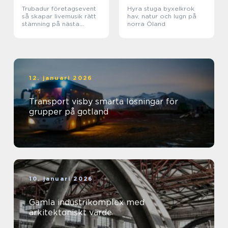
Trubadur företagsevent
Hyra stuga byxelkrok
så skapar livemusik rätt
hav, natur och lugn på
stämning på nästa
norra Öland
kickoff
12. januari 2026
Transport visby smarta lösningar för
grupper på gotland
10. januari 2026
Gamla industrikomplex med
arkitektoniskt värde