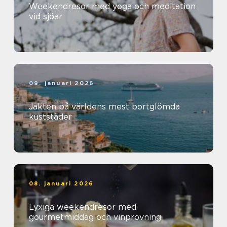
Weekendresor med yoga och meditation
vid sjöar
09. januari 2026
Jakten på världens mest bortglömda
kuststäder
08. januari 2026
Lyxiga weekendresor med
gourmetmiddag och vinprovning