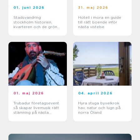
01. juni 2026
31. maj 2026
Stadsvandring
Hotell i mora en guide
stockholm historien,
till rätt boende inför
kvarteren och de gröna
nästa vistelse
stigarna
01. maj 2026
04. april 2026
Trubadur företagsevent
Hyra stuga byxelkrok
så skapar livemusik rätt
hav, natur och lugn på
stämning på nästa
norra Öland
kickoff