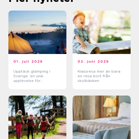
01. juli 2026
02. juni 2026
Upptäck glamping i
Klassresa mer än bara
Sverige: en unik
en resa bort från
upplevelse för
skolbänken
naturälskare