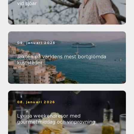
vid sjöar
09. januari 2026
Jakten på världens mest bortglömda
kuststäder
08. januari 2026
Lyxiga weekendresor med
gourmetmiddag och vinprovning