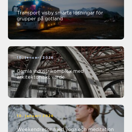
Transport visby smarta lösningar för
grupper på gotland
10. januari 2026
Gamla industrikomplex med
arkitektoniskt värde
10. januari 2026
Weekendresor med yoga och meditation