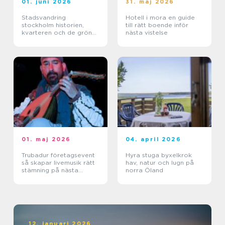
01. juni 2026
31. maj 2026
Stadsvandring
Hotell i mora en guide
stockholm historien,
till rätt boende inför
kvarteren och de gröna
nästa vistelse
stigarna
01. maj 2026
04. april 2026
Trubadur företagsevent
Hyra stuga byxelkrok
så skapar livemusik rätt
hav, natur och lugn på
stämning på nästa
norra Öland
kickoff
12. januari 2026