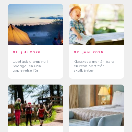
01. juli 2026
02. juni 2026
Upptäck glamping i
Klassresa mer än bara
Sverige: en unik
en resa bort från
upplevelse för
skolbänken
naturälskare