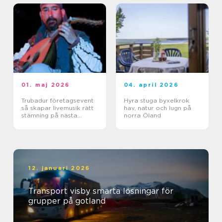
01. maj 2026
04. april 2026
Trubadur företagsevent
Hyra stuga byxelkrok
så skapar livemusik rätt
hav, natur och lugn på
stämning på nästa
norra Öland
kickoff
12. januari 2026
Transport visby smarta lösningar för
grupper på gotland