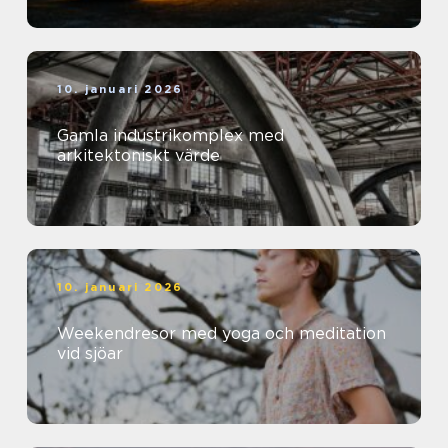
10. januari 2026
Gamla industrikomplex med
arkitektoniskt värde
10. januari 2026
Weekendresor med yoga och meditation
vid sjöar