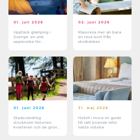
01. juli 2026
02. juni 2026
Upptäck glamping i
Klassresa mer än bara
Sverige: en unik
en resa bort från
upplevelse för
skolbänken
naturälskare
01. juni 2026
31. maj 2026
Stadsvandring
Hotell i mora en guide
stockholm historien,
till rätt boende inför
kvarteren och de gröna
nästa vistelse
stigarna