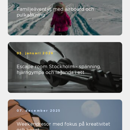
Familjeäventyr med airboard och
pulkaåkning
05. januari 2026
Escape room Stockholm - spänning,
hjärngympa och laganda i ett
07. december 2025
Weekendresor med fokus på kreativitet
och konst