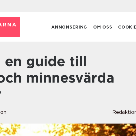
ARNA
ANNONSERING
OM OSS
COOKI
 och minnesvärda
r
son
Redaktio