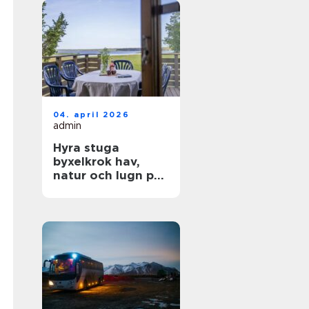
04. april 2026
admin
Hyra stuga
byxelkrok hav,
natur och lugn på
norra Öland