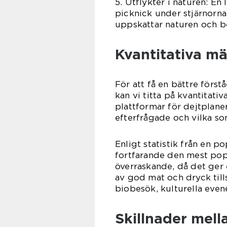
5. Utflykter i naturen: E
picknick under stjärnorna 
uppskattar naturen och b
Kvantitativa mä
För att få en bättre först
kan vi titta på kvantitati
plattformar för dejtplaner
efterfrågade och vilka so
Enligt statistik från en 
fortfarande den mest popu
överraskande, då det ger 
av god mat och dryck till
biobesök, kulturella eve
Skillnader mella