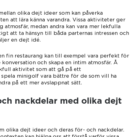
 mellan olika dejt ideer som kan påverka
en att lära känna varandra. Vissa aktiviteter ger
g atmosfär, medan andra kan vara mer lekfulla
igt att ta hänsyn till båda parternas intressen och
jer en dejt idé.
 fin restaurang kan till exempel vara perfekt för
e konversation och skapa en intim atmosfär. Å
full aktivitet som att gå på ett
 spela minigolf vara bättre för de som vill ha
ndra på ett mer avslappnat sätt.
 och nackdelar med olika dejt
m olika dejt ideer och deras för- och nackdelar.
kontexten kan hjälpa oss att förstå varför vissa