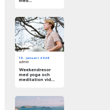
med
arkitektoniskt
värde
10. januari 2026
admin
Weekendresor
med yoga och
meditation vid
sjöar