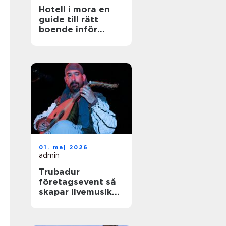
Hotell i mora en
guide till rätt
boende inför
nästa vistelse
01. maj 2026
admin
Trubadur
företagsevent så
skapar livemusik
rätt stämning på
nästa kickoff