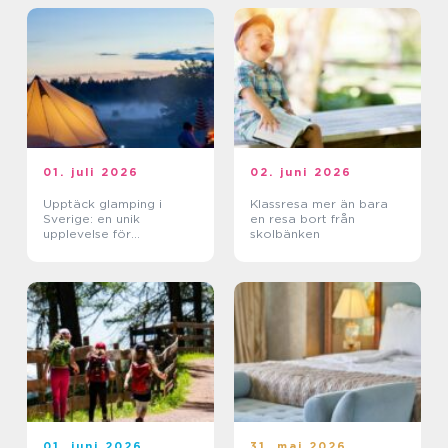
01. juli 2026
02. juni 2026
Upptäck glamping i
Klassresa mer än bara
Sverige: en unik
en resa bort från
upplevelse för
skolbänken
naturälskare
01. juni 2026
31. maj 2026