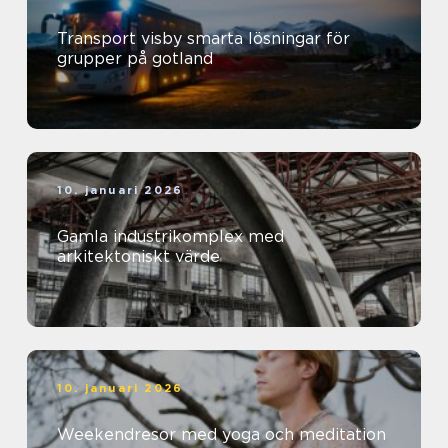
Transport visby smarta lösningar för
grupper på gotland
10. januari 2026
Gamla industrikomplex med
arkitektoniskt värde
10. januari 2026
Weekendresor med yoga och meditation