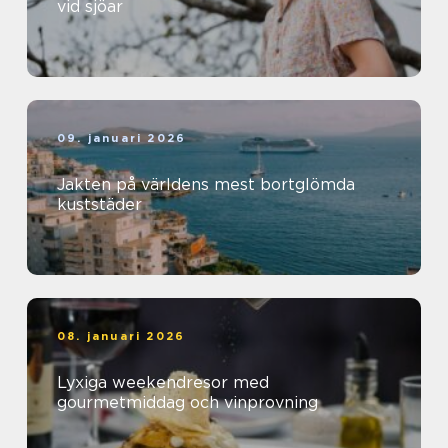
vid sjöar
09. januari 2026
Jakten på världens mest bortglömda
kuststäder
08. januari 2026
Lyxiga weekendresor med
gourmetmiddag och vinprovning