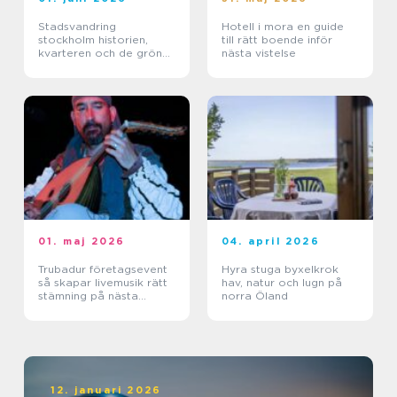
Stadsvandring
Hotell i mora en guide
stockholm historien,
till rätt boende inför
kvarteren och de gröna
nästa vistelse
stigarna
01. maj 2026
04. april 2026
Trubadur företagsevent
Hyra stuga byxelkrok
så skapar livemusik rätt
hav, natur och lugn på
stämning på nästa
norra Öland
kickoff
12. januari 2026