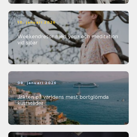
10. januari 2026
Weekendresor med yoga och meditation
vid sjöar
09. januari 2026
Jakten på världens mest bortglömda
kuststäder