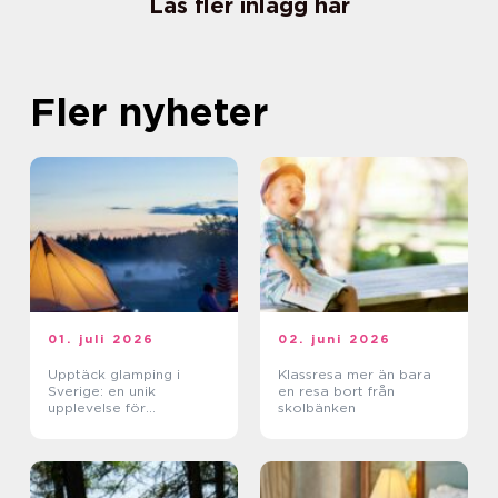
Läs fler inlägg här
Fler nyheter
01. juli 2026
02. juni 2026
Upptäck glamping i
Klassresa mer än bara
Sverige: en unik
en resa bort från
upplevelse för
skolbänken
naturälskare