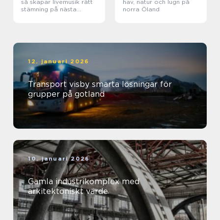
så skapar livemusik rätt
hav, natur och lugn på
stämning på nästa
norra Öland
kickoff
12. januari 2026
Transport visby smarta lösningar för
grupper på gotland
10. januari 2026
Gamla industrikomplex med
arkitektoniskt värde