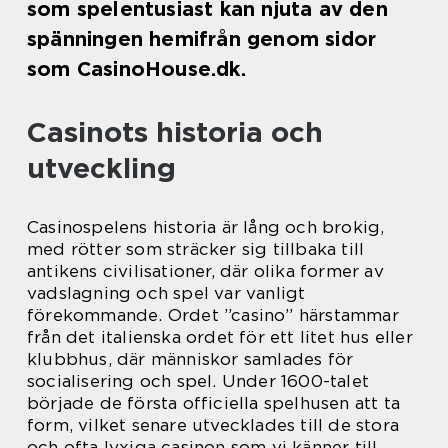
som spelentusiast kan njuta av den
spänningen hemifrån genom sidor
som CasinoHouse.dk.
Casinots historia och
utveckling
Casinospelens historia är lång och brokig,
med rötter som sträcker sig tillbaka till
antikens civilisationer, där olika former av
vadslagning och spel var vanligt
förekommande. Ordet ”casino” härstammar
från det italienska ordet för ett litet hus eller
klubbhus, där människor samlades för
socialisering och spel. Under 1600-talet
började de första officiella spelhusen att ta
form, vilket senare utvecklades till de stora
och ofta lyxiga casinon som vi känner till