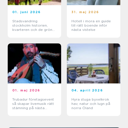
01. juni 2026
31. maj 2026
Stadsvandring
Hotell i mora en guide
stockholm historien,
till rätt boende inför
kvarteren och de gröna
nästa vistelse
stigarna
01. maj 2026
04. april 2026
Trubadur företagsevent
Hyra stuga byxelkrok
så skapar livemusik rätt
hav, natur och lugn på
stämning på nästa
norra Öland
kickoff