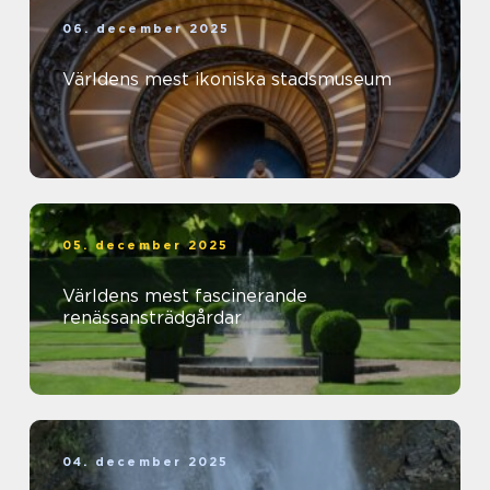
06. december 2025
Världens mest ikoniska stadsmuseum
05. december 2025
Världens mest fascinerande
renässansträdgårdar
04. december 2025