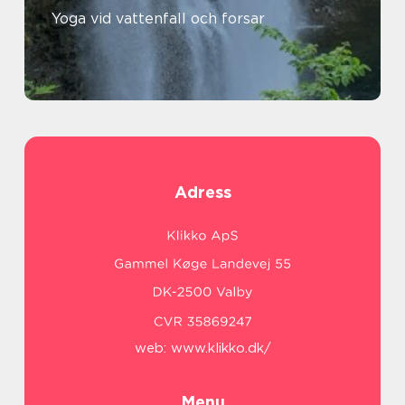
Yoga vid vattenfall och forsar
Adress
web:
www.klikko.dk/
Menu