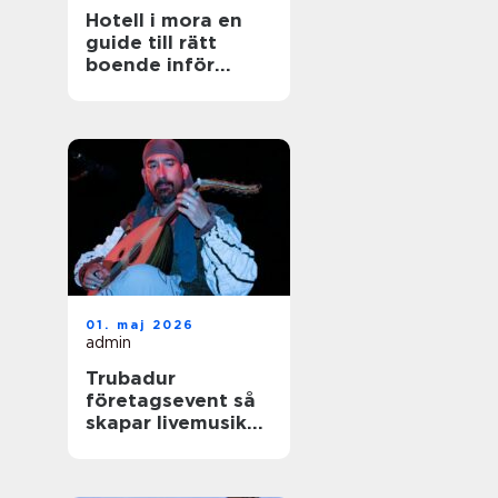
Hotell i mora en
guide till rätt
boende inför
nästa vistelse
01. maj 2026
admin
Trubadur
företagsevent så
skapar livemusik
rätt stämning på
nästa kickoff