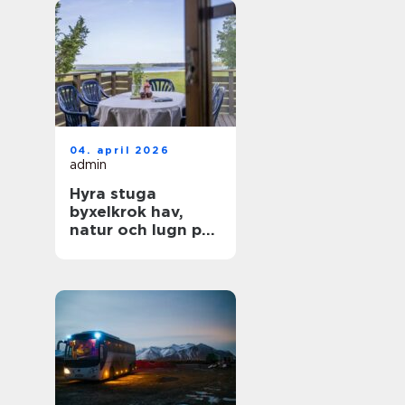
04. april 2026
admin
Hyra stuga
byxelkrok hav,
natur och lugn på
norra Öland