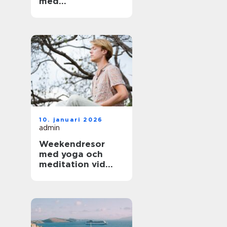
med
arkitektoniskt
värde
10. januari 2026
admin
Weekendresor
med yoga och
meditation vid
sjöar