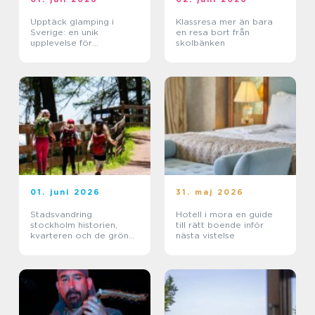
Upptäck glamping i
Klassresa mer än bara
Sverige: en unik
en resa bort från
upplevelse för
skolbänken
naturälskare
01. juni 2026
31. maj 2026
Stadsvandring
Hotell i mora en guide
stockholm historien,
till rätt boende inför
kvarteren och de gröna
nästa vistelse
stigarna