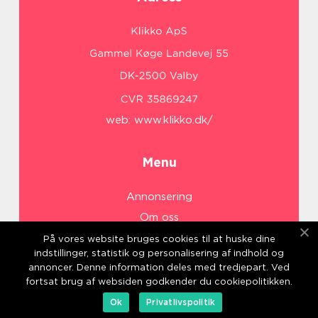
web:
www.klikko.dk/
Menu
Annonsering
Om oss
Cookies
På vores website bruges cookies til at huske dine
indstillinger, statistik og personalisering af indhold og
Kontakta oss
annoncer. Denne information deles med tredjepart. Ved
Sitemap
fortsat brug af websiden godkender du cookiepolitikken.
Ok
Privatlivspolitik