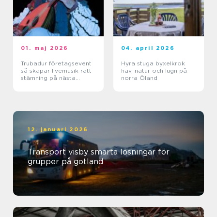
01. maj 2026
04. april 2026
Trubadur företagsevent
Hyra stuga byxelkrok
så skapar livemusik rätt
hav, natur och lugn på
stämning på nästa
norra Öland
kickoff
12. januari 2026
Transport visby smarta lösningar för
grupper på gotland