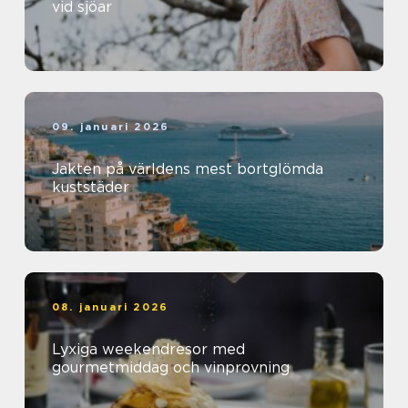
vid sjöar
09. januari 2026
Jakten på världens mest bortglömda
kuststäder
08. januari 2026
Lyxiga weekendresor med
gourmetmiddag och vinprovning