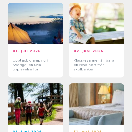
01. juli 2026
02. juni 2026
Upptäck glamping i
Klassresa mer än bara
Sverige: en unik
en resa bort från
upplevelse för
skolbänken
naturälskare
01. juni 2026
31. maj 2026