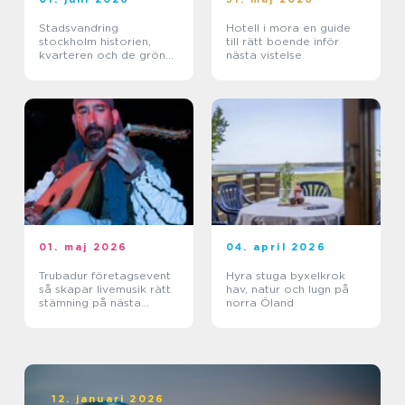
Stadsvandring
Hotell i mora en guide
stockholm historien,
till rätt boende inför
kvarteren och de gröna
nästa vistelse
stigarna
01. maj 2026
04. april 2026
Trubadur företagsevent
Hyra stuga byxelkrok
så skapar livemusik rätt
hav, natur och lugn på
stämning på nästa
norra Öland
kickoff
12. januari 2026