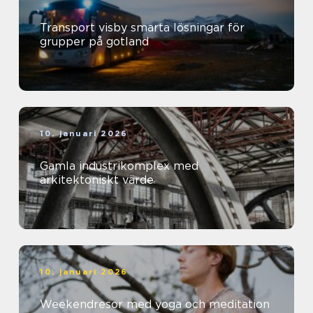
Transport visby smarta lösningar för
grupper på gotland
10. januari 2026
Gamla industrikomplex med
arkitektoniskt värde
10. januari 2026
Weekendresor med yoga och meditation