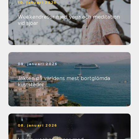
10. januari 2026
Weekendresor med yoga och meditation
vid sjöar
09. januari 2026
Jakten på världens mest bortglömda
kuststäder
08. januari 2026