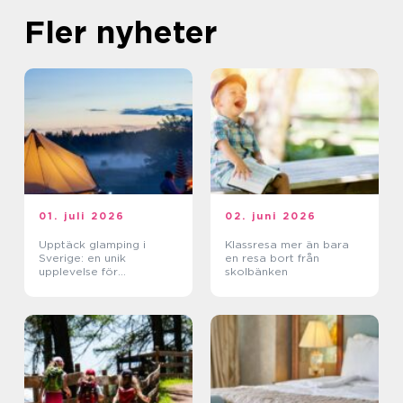
Fler nyheter
01. juli 2026
02. juni 2026
Upptäck glamping i
Klassresa mer än bara
Sverige: en unik
en resa bort från
upplevelse för
skolbänken
naturälskare