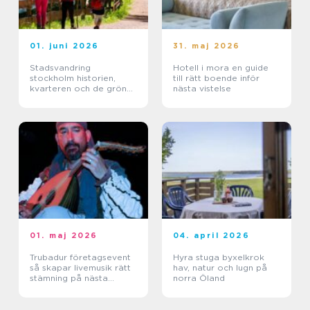
01. juni 2026
31. maj 2026
Stadsvandring
Hotell i mora en guide
stockholm historien,
till rätt boende inför
kvarteren och de gröna
nästa vistelse
stigarna
01. maj 2026
04. april 2026
Trubadur företagsevent
Hyra stuga byxelkrok
så skapar livemusik rätt
hav, natur och lugn på
stämning på nästa
norra Öland
kickoff