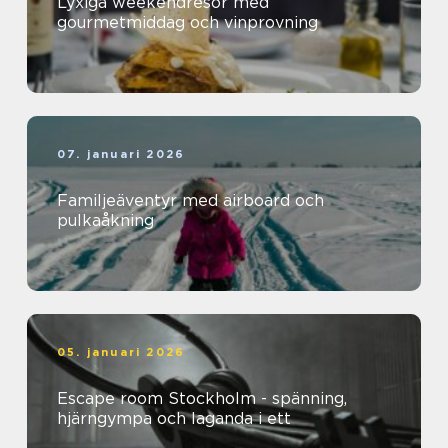
Lyxiga weekendresor med
gourmetmiddag och vinprovning
07. januari 2026
Familjeäventyr med airboard och
pulkaåkning
05. januari 2026
Escape room Stockholm - spänning,
hjärngympa och laganda i ett