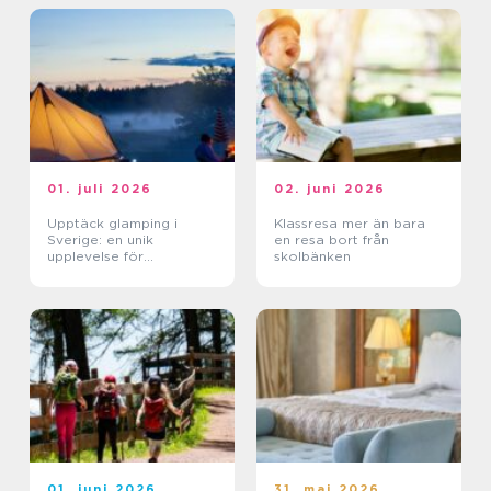
01. juli 2026
02. juni 2026
Upptäck glamping i
Klassresa mer än bara
Sverige: en unik
en resa bort från
upplevelse för
skolbänken
naturälskare
01. juni 2026
31. maj 2026