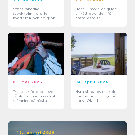
Stadsvandring
Hotell i mora en guide
stockholm historien,
till rätt boende inför
kvarteren och de gröna
nästa vistelse
stigarna
01. maj 2026
04. april 2026
Trubadur företagsevent
Hyra stuga byxelkrok
så skapar livemusik rätt
hav, natur och lugn på
stämning på nästa
norra Öland
kickoff
12. januari 2026