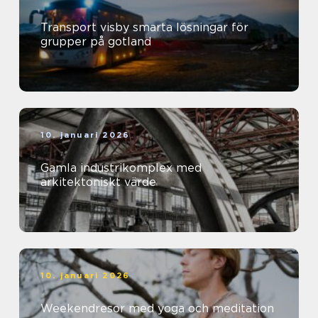
Transport visby smarta lösningar för
grupper på gotland
10. januari 2026
Gamla industrikomplex med
arkitektoniskt värde
10. januari 2026
Weekendresor med yoga och meditation