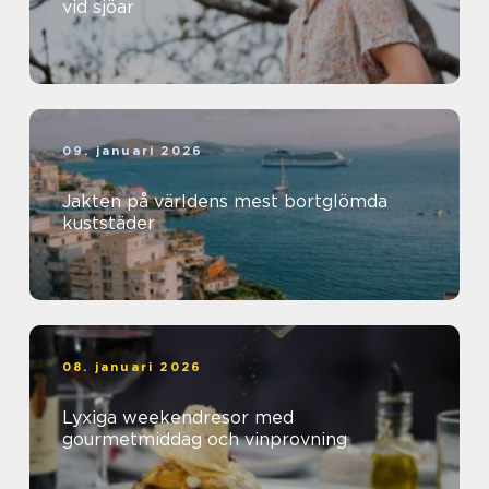
vid sjöar
09. januari 2026
Jakten på världens mest bortglömda
kuststäder
08. januari 2026
Lyxiga weekendresor med
gourmetmiddag och vinprovning