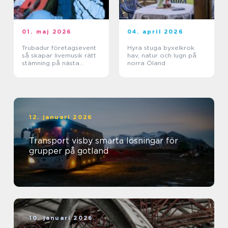
01. maj 2026
04. april 2026
Trubadur företagsevent
Hyra stuga byxelkrok
så skapar livemusik rätt
hav, natur och lugn på
stämning på nästa
norra Öland
kickoff
12. januari 2026
Transport visby smarta lösningar för
grupper på gotland
10. januari 2026