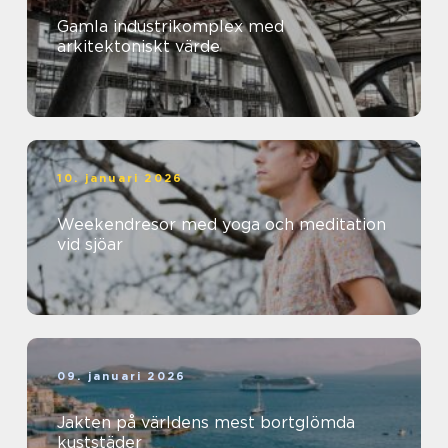
Gamla industrikomplex med
arkitektoniskt värde
10. januari 2026
Weekendresor med yoga och meditation
vid sjöar
09. januari 2026
Jakten på världens mest bortglömda
kuststäder