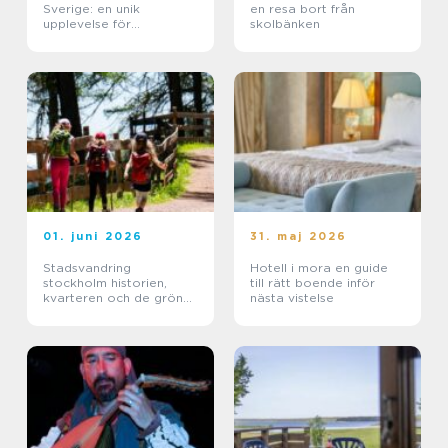
Sverige: en unik
en resa bort från
upplevelse för
skolbänken
naturälskare
01. juni 2026
31. maj 2026
Stadsvandring
Hotell i mora en guide
stockholm historien,
till rätt boende inför
kvarteren och de gröna
nästa vistelse
stigarna