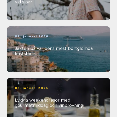
vid sjöar
09. januari 2026
Jakten på världens mest bortglömda
kuststäder
08. januari 2026
Lyxiga weekendresor med
gourmetmiddag och vinprovning