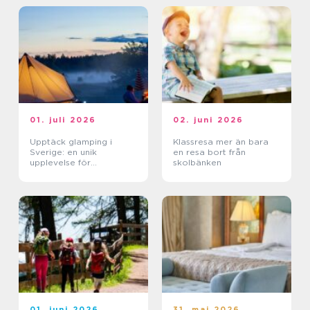
01. juli 2026
02. juni 2026
Upptäck glamping i
Klassresa mer än bara
Sverige: en unik
en resa bort från
upplevelse för
skolbänken
naturälskare
01. juni 2026
31. maj 2026