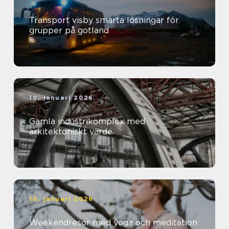
Transport visby smarta lösningar för
grupper på gotland
10. januari 2026
Gamla industrikomplex med
arkitektoniskt värde
10. januari 2026
Weekendresor med yoga och meditation