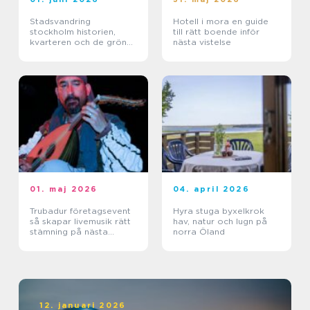
Stadsvandring
Hotell i mora en guide
stockholm historien,
till rätt boende inför
kvarteren och de gröna
nästa vistelse
stigarna
01. maj 2026
04. april 2026
Trubadur företagsevent
Hyra stuga byxelkrok
så skapar livemusik rätt
hav, natur och lugn på
stämning på nästa
norra Öland
kickoff
12. januari 2026