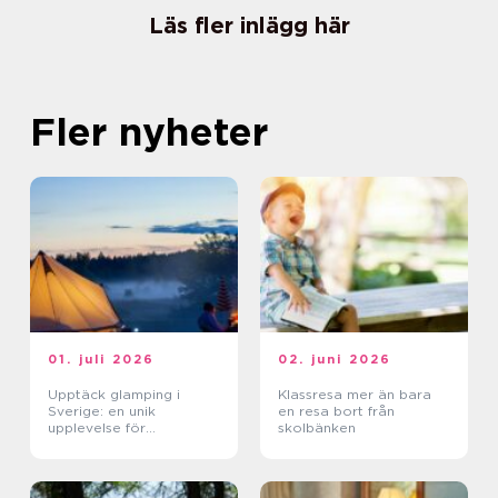
Läs fler inlägg här
Fler nyheter
01. juli 2026
02. juni 2026
Upptäck glamping i
Klassresa mer än bara
Sverige: en unik
en resa bort från
upplevelse för
skolbänken
naturälskare