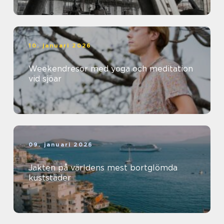
10. januari 2026
Weekendresor med yoga och meditation
vid sjöar
09. januari 2026
Jakten på världens mest bortglömda
kuststäder