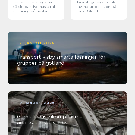
Trubadur företagsevent
Hyra stuga byxelkrok
så skapar livemusik rätt
hav, natur och lugn på
stämning på nästa
norra Öland
kickoff
12. januari 2026
Transport visby smarta lösningar för
grupper på gotland
10. januari 2026
Gamla industrikomplex med
arkitektoniskt värde