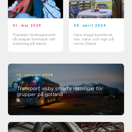
01. maj 2026
04. april 2026
Trubadur företagsevent
Hyra stuga byxelkrok
så skapar livemusik rätt
hav, natur och lugn på
stämning på nästa
norra Öland
kickoff
12. januari 2026
Transport visby smarta lösningar för
grupper på gotland