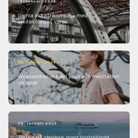
10. januari 2026
Gamla industrikomplex med
arkitektoniskt värde
10. januari 2026
Weekendresor med yoga och meditation
vid sjöar
09. januari 2026
Jakten på världens mest bortglömda