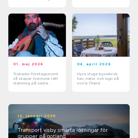
stigarna
01. maj 2026
04. april 2026
Trubadur företagsevent
Hyra stuga byxelkrok
så skapar livemusik rätt
hav, natur och lugn på
stämning på nästa
norra Öland
kickoff
12. januari 2026
Transport visby smarta lösningar för
grupper på gotland