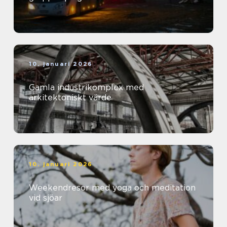
10. januari 2026
Gamla industrikomplex med
arkitektoniskt värde
10. januari 2026
Weekendresor med yoga och meditation
vid sjöar