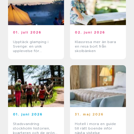
01. juli 2026
02. juni 2026
Upptäck glamping i
Klassresa mer än bara
Sverige: en unik
en resa bort från
upplevelse för
skolbänken
naturälskare
01. juni 2026
31. maj 2026
Stadsvandring
Hotell i mora en guide
stockholm historien,
till rätt boende inför
kvarteren och de gröna
nästa vistelse