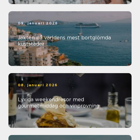
09. januari 2026
Jakten på världens mest bortglömda
kuststäder
08. januari 2026
Lyxiga weekendresor med
gourmetmiddag och vinprovning