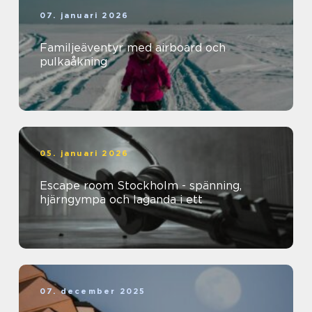
07. januari 2026
Familjeäventyr med airboard och
pulkaåkning
05. januari 2026
Escape room Stockholm - spänning,
hjärngympa och laganda i ett
07. december 2025