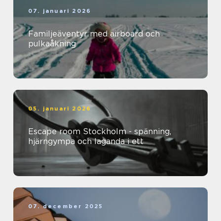
07. januari 2026
Familjeäventyr med airboard och
pulkaåkning
05. januari 2026
Escape room Stockholm - spänning,
hjärngympa och laganda i ett
07. december 2025