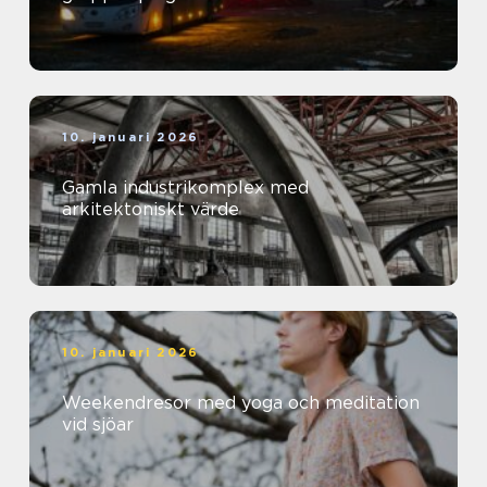
10. januari 2026
Gamla industrikomplex med
arkitektoniskt värde
10. januari 2026
Weekendresor med yoga och meditation
vid sjöar