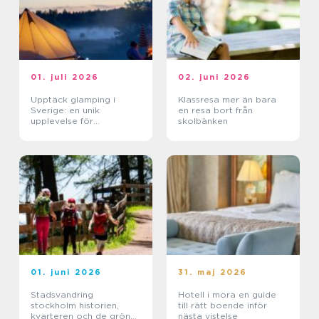
01. juli 2026
02. juni 2026
Upptäck glamping i
Klassresa mer än bara
Sverige: en unik
en resa bort från
upplevelse för
skolbänken
naturälskare
01. juni 2026
31. maj 2026
Stadsvandring
Hotell i mora en guide
stockholm historien,
till rätt boende inför
kvarteren och de gröna
nästa vistelse