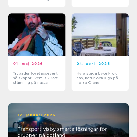
stigarna
01. maj 2026
04. april 2026
Trubadur företagsevent
Hyra stuga byxelkrok
så skapar livemusik rätt
hav, natur och lugn på
stämning på nästa
norra Öland
kickoff
12. januari 2026
Transport visby smarta lösningar för
grupper på gotland