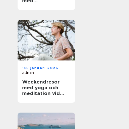
med
arkitektoniskt
värde
10. januari 2026
admin
Weekendresor
med yoga och
meditation vid
sjöar