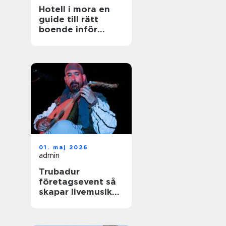
Hotell i mora en
guide till rätt
boende inför
nästa vistelse
01. maj 2026
admin
Trubadur
företagsevent så
skapar livemusik
rätt stämning på
nästa kickoff