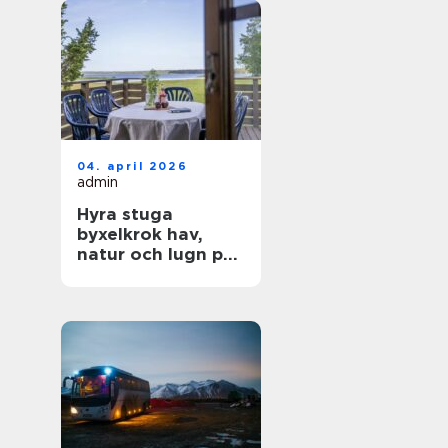
04. april 2026
admin
Hyra stuga
byxelkrok hav,
natur och lugn på
norra Öland